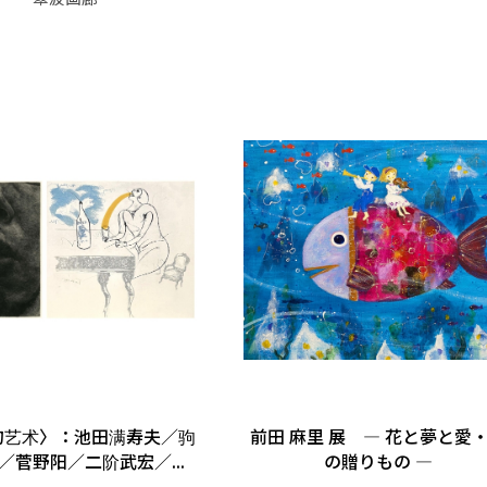
的艺术〉：池田满寿夫／驹
前田 麻里 展 ― 花と夢と愛
／菅野阳／二阶武宏／...
の贈りもの ―