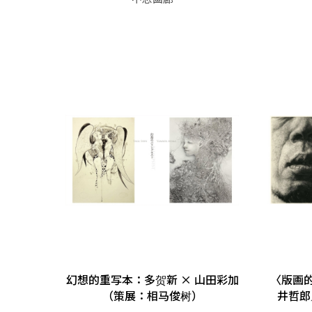
幻想的重写本：多贺新 × 山田彩加
〈版画
（策展：相马俊树）
井哲郎