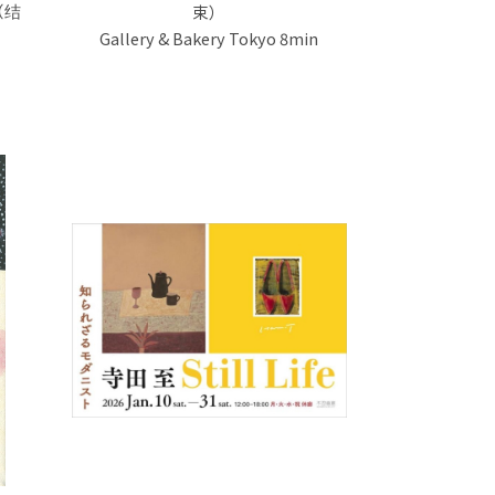
（结
束）
Gallery & Bakery Tokyo 8min