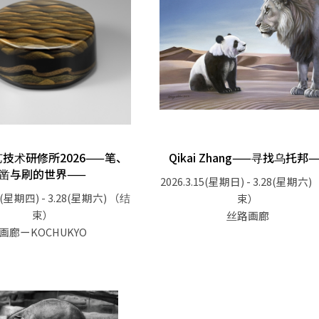
技术研修所2026——笔、
Qikai Zhang——寻找乌托邦
凿与刷的世界——
2026.3.15(星期日) - 3.28(星期六)
19(星期四) - 3.28(星期六)
（结
束）
束）
丝路画廊
画廊ーKOCHUKYO