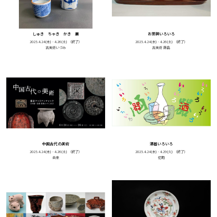
しゅき ちゃき かき 展
お茶碗いろいろ
2025.4.24(木) - 4.26(土)
（終了）
2025.4.24(木) - 4.26(土)
（終了）
古美術いづみ
古美術 藤島
中国古代の美術
酒器いろいろ
2025.4.24(木) - 4.26(土)
（終了）
2025.4.24(木) - 4.29(火)
（終了）
去来
佗助