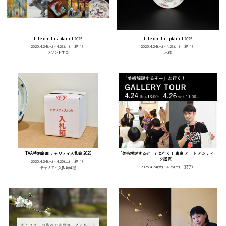
Life on this planet 2025
Life on this planet 2025
2025.4.24(木) - 4.28(月)
（終了）
2025.4.24(木) - 4.28(月)
（終了）
メゾンドネコ
木雞
TAA特別企画 チャリティ入札会 2025
「美術解説するぞー」と行く！ 東京 アート アンティー
ク鑑賞...
2025.4.24(木) - 4.26(土)
（終了）
2025.4.24(木) - 4.26(土)
（終了）
チャリティ入札会会場