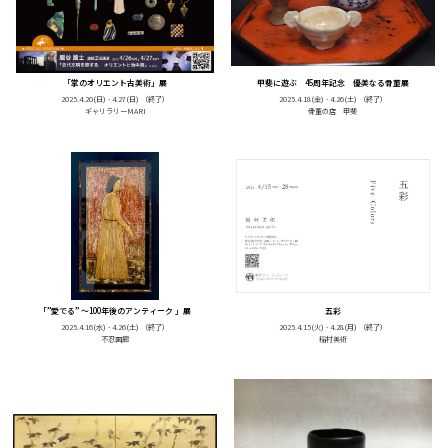
「掌のオリエント古美術」展
甲斐に遊ぶ 45周年記念 優美なる骨董展
2025.4.20(日) - 4.27(日)
（終了）
2025.4.18(金) - 4.26(土)
（終了）
ギャリラリーMARI
骨董の店 甲斐
「”愛でる” 〜100年後のアンティーク 」展
五彩
2025.4.16(水) - 4.26(土)
（終了）
2025.4.15(火) - 4.28(月)
（終了）
不忍画廊
稲村美術