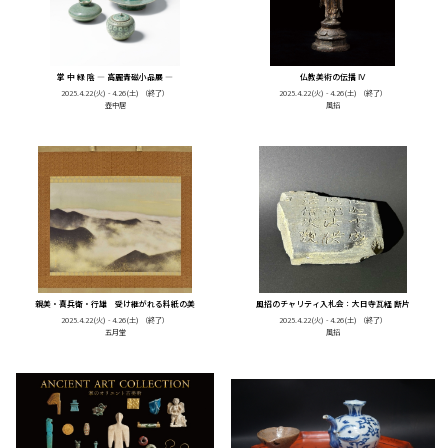
掌 中 緑 陰 ― 高麗青磁小品展 ―
仏教美術の伝播 Ⅳ
2025.4.22(火) - 4.26(土)
（終了）
2025.4.22(火) - 4.26(土)
（終了）
壺中居
風招
親美・喜兵衛・行雄 受け継がれる料紙の美
風招のチャリティ入札会：大日寺瓦経 断片
2025.4.22(火) - 4.26(土)
（終了）
2025.4.22(火) - 4.26(土)
（終了）
五月堂
風招