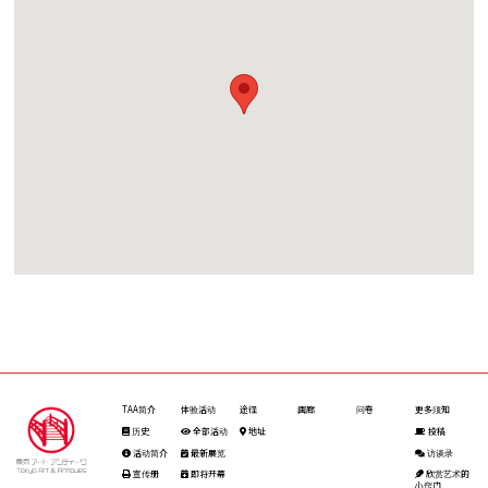
TAA简介
体验活动
途径
画廊
问卷
更多须知
历史
全部活动
地址
投稿
活动简介
最新展览
访谈录
宣传册
即将开幕
欣赏艺术的
小窍门