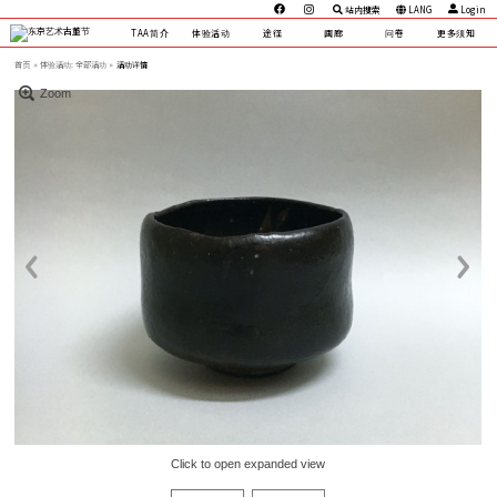
站内搜索
LANG
Login
TAA简介
体验活动
途径
画廊
问卷
更多须知
首页
体验活动:
全部活动 »
活动详情
Zoom
Click to open expanded view