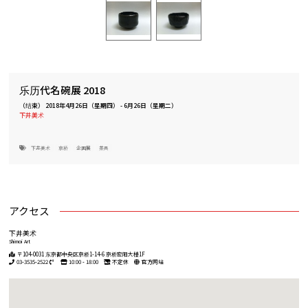
乐历代名碗展 2018
（结束）
2018年4月26日（星期四）
-
6月26日（星期二）
下井美术
下井美术
京桥
企画展
茶具
アクセス
下井美术
Shimoi Art
〒104-0031 东京都中央区京桥1-14-6 京桥宏阳大楼1F
03-3535-2522
10:00 - 18:00
不定休
官方网站