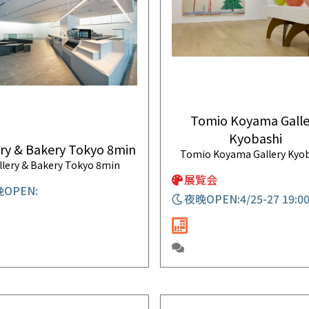
Tomio Koyama Galle
Kyobashi
ery & Bakery Tokyo 8min
Tomio Koyama Gallery Kyo
llery & Bakery Tokyo 8min
展覧会
OPEN:
夜晚OPEN:4/25-27 19:0