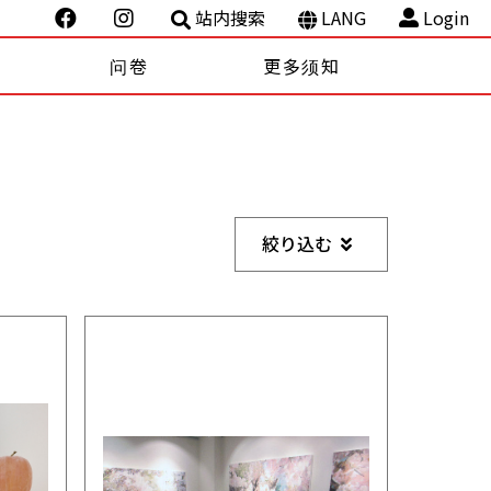
站内搜索
LANG
Login
问卷
更多须知
絞り込む