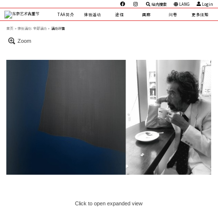
站内搜索
LANG
Login
TAA简介
体验活动
途径
画廊
问卷
更多须知
首页
体验活动:
全部活动 »
活动详情
Zoom
Click to open expanded view