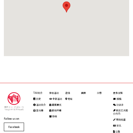
TAA简介
体验活动
途径
画廊
问卷
更多须知
历史
全部活动
地址
投稿
活动简介
最新展览
访谈录
宣传册
即将开幕
欣赏艺术的
小窍门
存档
Fallow us on
特别报道
资讯
Facebook
公告