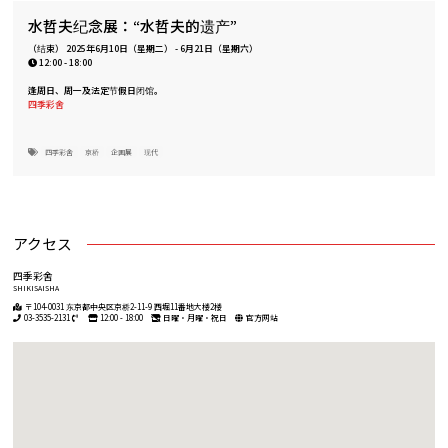
水哲夫纪念展：“水哲夫的遗产”
（结束）
2025年6月10日（星期二）
-
6月21日（星期六）
12:00 - 18:00
逢周日、周一及法定节假日闭馆。
四季彩舍
四季彩舍
京桥
企画展
现代
アクセス
四季彩舍
SHIKISAISHA
〒104-0031 东京都中央区京桥2-11-9 西堀11番地大楼2楼
03-3535-2131
12:00 - 18:00
日曜・月曜・祝日
官方网站