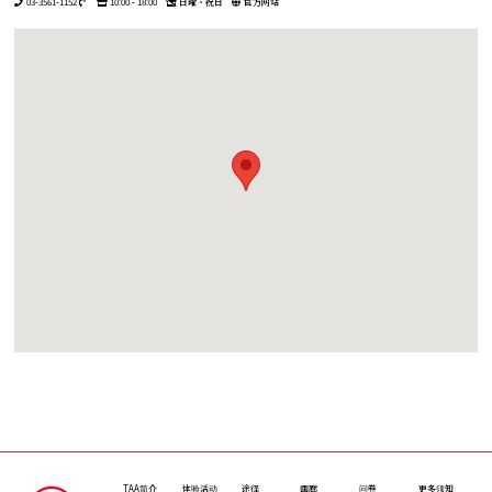
03-3561-1152
10:00 - 18:00
日曜・祝日
官方网站
TAA简介
体验活动
途径
画廊
问卷
更多须知