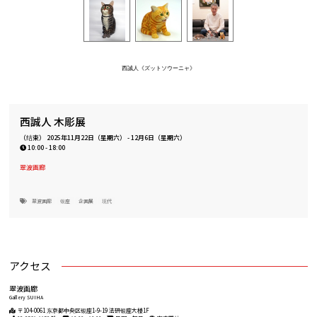
西誠人《ズットソウーニャ》
西誠人 木彫展
（结束）
2025年11月22日（星期六）
-
12月6日（星期六）
10:00 - 18:00
翠波画廊
翠波画廊
银座
企画展
现代
アクセス
翠波画廊
Gallery SUIHA
〒104-0061 东京都中央区银座1-9-19 法研银座大楼1F