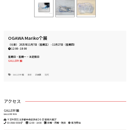
OGAWA Mariko个展
（结束）
2025年11月7日（星期五）
-
11月27日（星期四）
12:00 - 18:00
星期日・星期一・法定假日
GALLERY 麟
GALLERY 麟
京桥
企画展
现代
アクセス
GALLERY 麟
GALLERY RIN
〒104-0031 东京都中央区京桥2-6-10 宝照大楼1F
03-3566-5558
12:00 - 18:00
日曜・月曜・祝日
官方网站