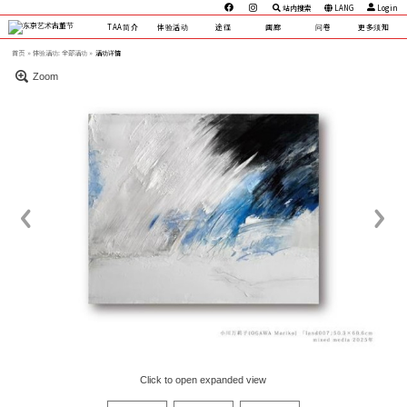
站内搜索
LANG
Login
TAA简介
体验活动
途径
画廊
问卷
更多须知
首页
体验活动:
全部活动 »
活动详情
Zoom
Click to open expanded view