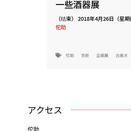
一些酒器展
（结束）
2018年4月26日（星
佗助
佗助
京桥
企画展
古美术
アクセス
佗助