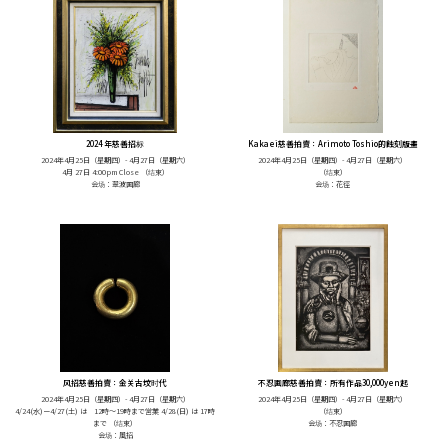
2024 年慈善招标
Kakaei慈善拍賣：Arimoto Toshio的蝕刻版畫
2024年4月25日（星期四）- 4月27日（星期六）
2024年4月25日（星期四）- 4月27日（星期六）
4月 27日 4:00pm Close
（结束）
（结束）
会场：翠波画廊
会场：花徑
风招慈善拍賣：金关古坟时代
不忍画廊慈善拍賣：所有作品30,000yen起
2024年4月25日（星期四）- 4月27日（星期六）
2024年4月25日（星期四）- 4月27日（星期六）
4/24(水)ー4/27(土) は 12時〜19時まで営業 4/28(日) は 17時
（结束）
まで
（结束）
会场：不忍画廊
会场：風招