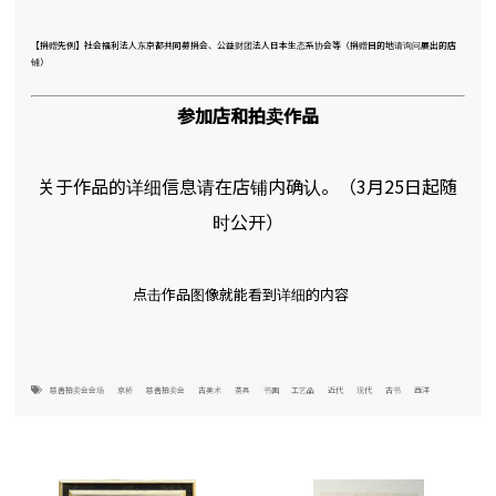
【捐赠先例】社会福利法人东京都共同募捐会、公益财团法人日本生态系协会等（捐赠目的地请询问展出的店
铺）
参加店和拍卖作品
关于作品的详细信息请在店铺内确认。（3月25日起随
时公开）
点击作品图像就能看到详细的内容
慈善拍卖会会场
京桥
慈善拍卖会
古美术
茶具
书画
工艺品
近代
现代
古书
西洋