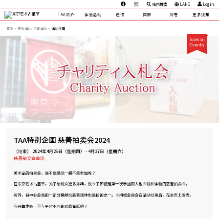
站内搜索
LANG
Login
TAA简介
体验活动
途径
画廊
问卷
更多须知
首页
体验活动:
全部活动 »
活动详情
Special
Events
TAA特别企画 慈善拍卖会2024
（结束）
2024年4月25日（星期四）
-
4月27日（星期六）
慈善拍卖会会场
美术品的拍卖会，是不是感觉一般不能参加呢？
在东京艺术古董节，为了给观众更多乐趣，设立了即使是第一次参加的人也会轻松体验的慈善拍卖会。
另外，将中标金额的一部分捐献给慈善团体也是目的之一。※捐赠金额会在活动结束后，在主页上发表。
有兴趣体验一下与平时不同的欢欣雀跃吗？