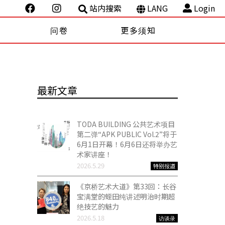
站内搜索
LANG
Login
问卷
更多须知
最新文章
TODA BUILDING 公共艺术项目
第二弹“APK PUBLIC Vol.2”将于
6月1日开幕！6月6日还将举办艺
术家讲座！
2026.5.29
特别报道
《京桥艺术大道》第33回：长谷
宝满堂的蛭田纯讲述明治时期超
绝技艺的魅力
2026.5.18
访谈录