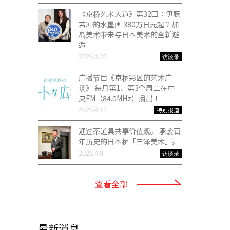
《京桥艺术大道》第32回：伊藤
若冲的水墨画 380万日元起？加
岛美术带来与日本美术的全新邂
逅
2026.4.20
访谈录
广播节目《京桥彩区的艺术广
场》 每月第1、第3个周二在中
央FM（84.0MHz）播出！
2026.4.17
特别报道
通过茶道具共享价值观。 承袭百
年历史的日本桥「三泽美术」。
2026.4.9
访谈录
查看全部
最新消息