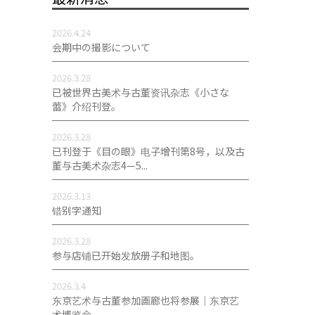
2026.4.24
会期中の撮影について
2026.3.28
已被世界古美术与古董资讯杂志《小さな
蕾》介绍刊登。
2026.3.28
已刊登于《目の眼》电子增刊第8号，以及古
董与古美术杂志4—5...
2026.3.13
错别字通知
2026.3.28
参与店铺已开始发放册子和地图。
2026.3.4
东京艺术与古董参加画廊也将参展｜东京艺
术博览会