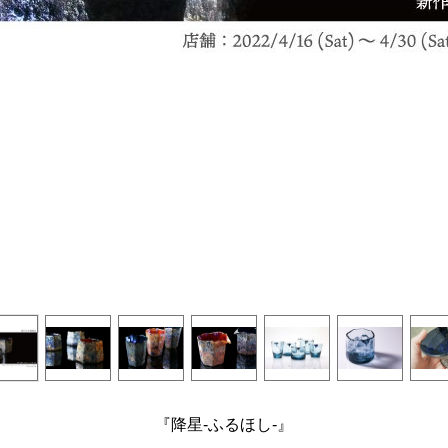
『降星-ふるほし-』