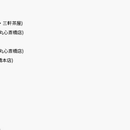
山・三軒茶屋)
大丸心斎橋店)
大丸心斎橋店)
橋本店)