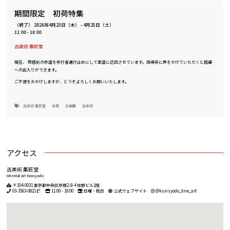
期間限定 初荷特集
（終了）
2026年4月23日（木）
-
4月25日（土）
11:00 - 18:00
古美術 薫匠堂
現在、 弊店前の歩道を歩行者通行止めにして車道に迂回させています。誘導係に声をかけていただくと店舗
への出入りができます。
ご不便をおかけしますが、どうぞよろしくお願いいたします。
古美術 薫匠堂
京橋
企画展
古美術
アクセス
古美術 薫匠堂
Oriental Art Kunsyodo
〒104-0031 東京都中央区京橋2-8-4 佐野ビル1階
03-3563-0821
11:00 - 18:00
日曜・祝日
公式ウェブサイト
@kunsyodo_fine_art