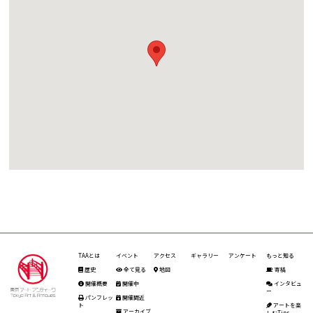
TAAとは
イベント
アクセス
ギャラリー
アンケート
もっと知る
歴史
全て見る
地図
寄稿
開催概要
開催中
インタビュ
ー
パンフレッ
開催間近
ト
アートを楽
アーカイブ
しむTips