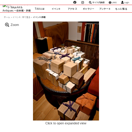
サイト内検索
LANG
Login
TAAとは
イベント
アクセス
ギャラリー
アンケート
もっと知る
ホーム
イベント:
全て見る »
イベント詳細
Zoom
Click to open expanded view