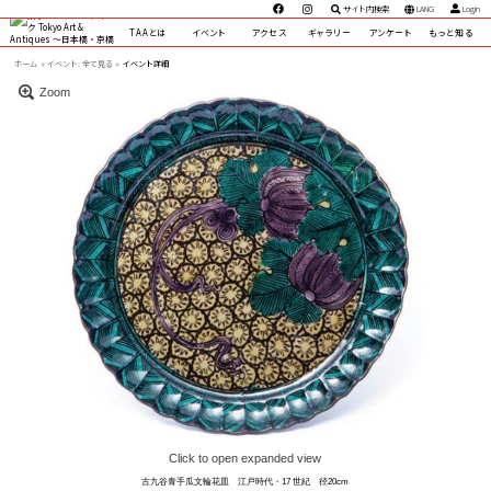
サイト内検索
LANG
Login
TAAとは
イベント
アクセス
ギャラリー
アンケート
もっと知る
ホーム
イベント:
全て見る »
イベント詳細
Zoom
Click to open expanded view
古九谷青手瓜文輪花皿 江戸時代・17 世紀 径20cm