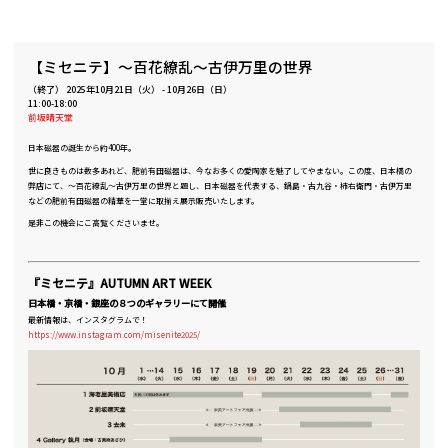
【ミセニテ】～百花繚乱～古伊万里の世界
（終了）
2025年10月21日（火）
-
10月26日（日）
11:00-18:00
前坂晴天堂
日本磁器の誕生から約400年。
世に良きものは数多あれど、肥前有田磁器は、今なお多くの愛陶家を魅了してやまない。この度、日本橋の
弊店にて、～百花繚乱～古伊万里の世界と題し、日本磁器を代表する、鍋島・古九谷・柿右衛門・古伊万里
などの肥前有田磁器の精華を一堂に取揃え展示販売いたします。
是非この機会にこ高覧くださいませ。
『ミセニテ』AUTUMN ART WEEK
日本橋・京橋・銀座の８つのギャラリーにて開催
最新情報は、インスタグラムで！
https://www.instagram.com/misenite2025/