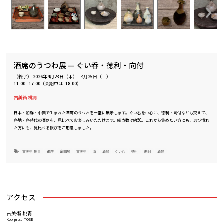
酒席のうつわ展 — ぐい呑・徳利・向付
（終了）
2026年4月23日（木）
-
4月25日（土）
11:00 - 17:00（会期中は -18:00）
古美術 桃青
日本・朝鮮・中国で生まれた酒席のうつわを一堂に展示します。ぐい呑を中心に、徳利・向付なども交えて、
各地・各時代の酒器を、見比べてお楽しみいただけます。総点数は約50。これから集めたい方にも、選び慣れ
た方にも、見比べる歓びをご用意しました。
古美術 桃青
銀座
企画展
古美術
酒
酒器
ぐい呑
徳利
向付
酒席
アクセス
古美術 桃青
Kobijutsu TOSEI