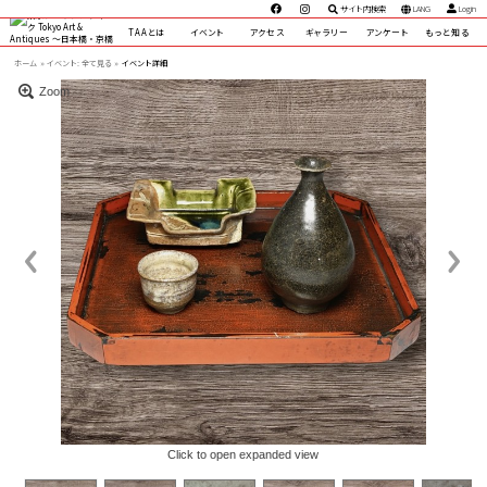
サイト内検索
LANG
Login
TAAとは
イベント
アクセス
ギャラリー
アンケート
もっと知る
ホーム
イベント:
全て見る »
イベント詳細
Zoom
Click to open expanded view