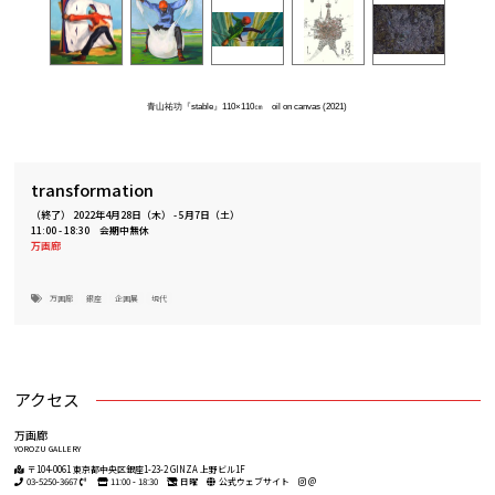
青山祐功『stable』110×110㎝ oil on canvas (2021)
transformation
（終了）
2022年4月28日（木）
-
5月7日（土）
11:00 - 18:30 会期中無休
万画廊
万画廊
銀座
企画展
現代
アクセス
万画廊
YOROZU GALLERY
〒104-0061 東京都中央区銀座1-23-2 GINZA 上野ビル1F
03-5250-3667
11:00 - 18:30
日曜
公式ウェブサイト
@