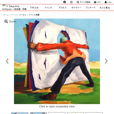
サイト内検索
LANG
Login
TAAとは
イベント
アクセス
ギャラリー
アンケート
もっと知る
ホーム
イベント:
全て見る »
イベント詳細
Zoom
Click to open expanded view