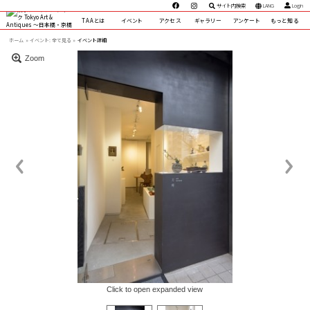
サイト内検索
LANG
Login
TAAとは
イベント
アクセス
ギャラリー
アンケート
もっと知る
ホーム
イベント:
全て見る »
イベント詳細
Zoom
Click to open expanded view