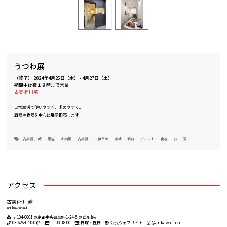
うつわ展
（終了）
2024年4月25日（木）
-
4月27日（土）
期間中は夜１９時まで営業
古美術 川﨑
日常生活で使いやすく、求めやすく。
酒器や食器を中心に展示即売します。
古美術 川﨑
銀座
企画展
古美術
古伊万里
李朝
酒器
デルフト
食器
皿
盃
アクセス
古美術 川﨑
art kawasaki
〒104-0061 東京都中央区銀座1-24-5 東ビル1階
03-6264-4150
11:00-18:00
日曜・祝日
公式ウェブサイト
@artkawasaki