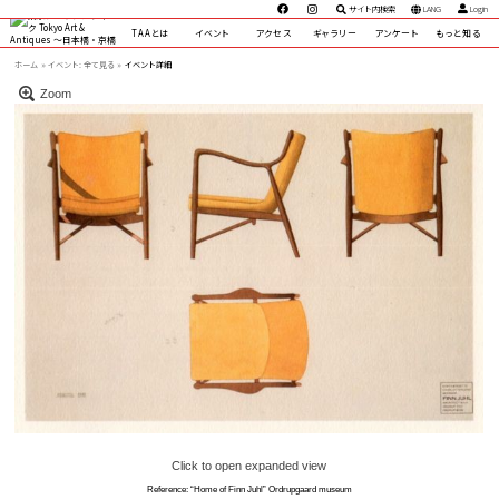
サイト内検索
LANG
Login
TAAとは
イベント
アクセス
ギャラリー
アンケート
もっと知る
ホーム
イベント:
全て見る »
イベント詳細
Zoom
Click to open expanded view
Reference: “Home of Finn Juhl” Ordrupgaard museum