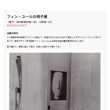
フィン・ユールの椅子展
（終了）
2014年4月24日（木）
-
5月6日（火）
ルカスカンジナビア
会期中無休
２０世紀中頃の北欧デンマークの地にて、突如大きなうねりをあげて発生したデザインムーブメントのパイ
オニア、家具デザイン界の巨匠フィン・ユールによる椅子作品の展示販売を行ないます。
見て触れて、実際に座って頂き、お楽しみ頂けたら幸いです。