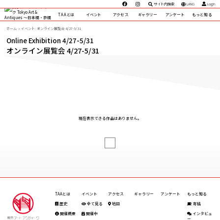
サイト内検索
LANG
Login
TAAとは
イベント
アクセス
ギャラリー
アンケート
もっと知る
ホーム
イベント: オンライン展覧会 4/27-5/31
Online Exhibition 4/27-5/31
オンライン展覧会 4/27-5/31
現在表示できる作品はありません。
TAAとは
イベント
アクセス
ギャラリー
アンケート
もっと知る
歴史
全て見る
地図
寄稿
開催概要
開催中
インタビュ
ー