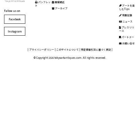
パンフレッ
開催間近
ト
アートを楽
アーカイブ
しむTips
Fallow us on
特集記事
Facebook
ニュース
プレスリリ
ース
Instagram
パートナー
お問い合せ
|
プライバシーポリシー
|
このサイトについて
|
特定商取引法に基づく表記
|
© Copyright 2026 tokyoartantiques.com. All rights reserved.