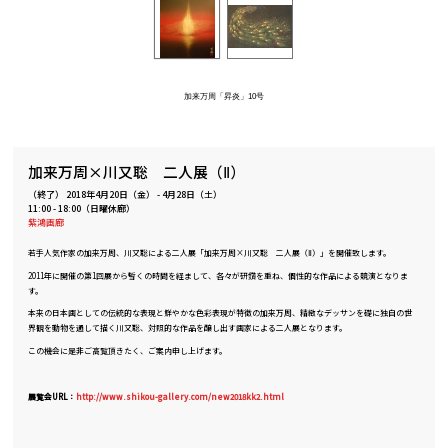
加来万周「昇炎」10号
加来万周×川又聡 二人展（Ⅱ）
（終了）
2018年4月20日（金）
-
4月28日（土）
11:00 - 18:00（日曜休廊）
紫鴻画廊
若手人気作家の加来万周、川又聡による二人展「加来万周×川又聡 二人展（Ⅱ）」を開催致します。
2011年に開催の第1回展から暫くの時間を経まして、各々が研鑽を重ね、個性的な作品による競演となりま
す。
本来の日本画としての伝統的な表現と鮮やかな色彩表現が特徴の加来万周、精緻なデッサンを礎に独自の世
界観を動物を通して描く川又聡、対照的な作品を醸し出す画家による二人展となります。
この機会に是非ご高覧頂きたく、ご案内申し上げます。
展覧会URL：
http://www.shikou-gallery.com/new2018kk2.html