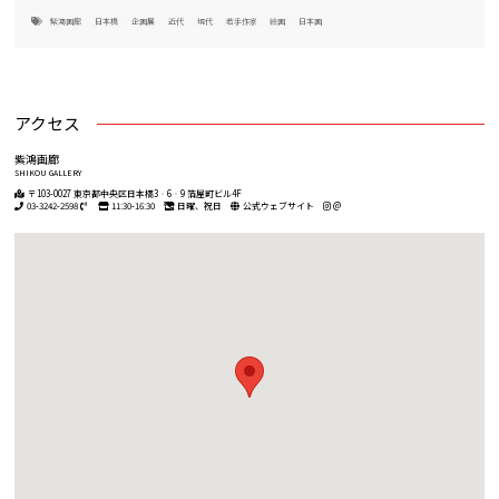
紫鴻画廊
日本橋
企画展
近代
現代
若手作家
絵画
日本画
アクセス
紫鴻画廊
SHIKOU GALLERY
〒103-0027 東京都中央区日本橋3‐6‐9 箔屋町ビル4F
03-3242-2598
11:30-16:30
日曜、祝日
公式ウェブサイト
@