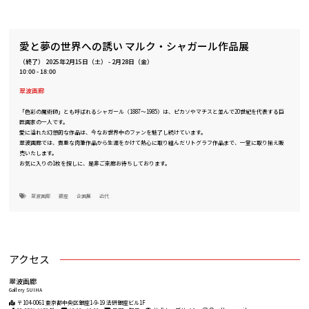
愛と夢の世界への誘い マルク・シャガール作品展
（終了）
2025年2月15日（土）
-
2月28日（金）
10:00 - 18:00
翠波画廊
「色彩の魔術師」とも呼ばれるシャガール（1887〜1985）は、ピカソやマチスと並んで20世紀を代表する巨
匠画家の一人です。
愛に溢れた幻想的な作品は、今なお世界中のファンを魅了し続けています。
翠波画廊では、貴重な肉筆作品から生涯をかけて熱心に取り組んだリトグラフ作品まで、一堂に取り揃え販
売いたします。
お気に入りの1枚を探しに、是非ご来廊お待ちしております。
翠波画廊
銀座
企画展
近代
アクセス
翠波画廊
Gallery SUIHA
〒104-0061 東京都中央区銀座1-9-19 法研銀座ビル1F