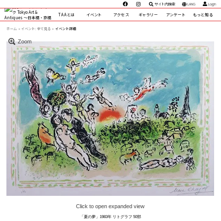
サイト内検索
LANG
Login
TAAとは
イベント
アクセス
ギャラリー
アンケート
もっと知る
ホーム
イベント:
全て見る »
イベント詳細
Zoom
Click to open expanded view
「夏の夢」1983年 リトグラフ 50部