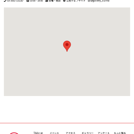
03-3561-1152
10:00 - 18:00
日曜・祝日
公式ウェブサイト
@gallery_suiha
TAAとは
イベント
アクセス
ギャラリー
アンケート
もっと知る