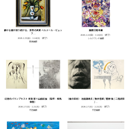
静かな線が語り続ける、世界の真実 ベルナール・ビュッ
開廊23周年展
フ...
2026.2.22(日) - 3.14(土)
（終了）
2026.2.25(水) - 3.14(土)
（終了）
シルクランド画廊
翠波画廊
幻想のパランプセスト 多賀 新×山田彩加 （監修：相馬
〈版の芸術〉 池田満寿夫 / 駒井哲郎 / 菅野 陽 / 二階武宏
俊樹）
/...
2026.2.7(土) - 2.21(土)
（終了）
2026.2.7(土) - 2.21(土)
（終了）
不忍画廊
不忍画廊