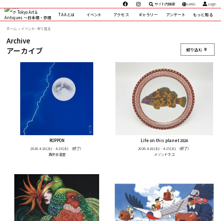
サイト内検索
LANG
Login
TAAとは
イベント
アクセス
ギャラリー
アンケート
もっと知る
ホーム
イベント: 全て見る
Archive
アーカイブ
絞り込む
ROPPON
Life on this planet 2026
2026.4.18(土) - 4.25(土)
（終了）
2026.4.18(土) - 4.25(土)
（終了）
酒井京清堂
メゾンドネコ