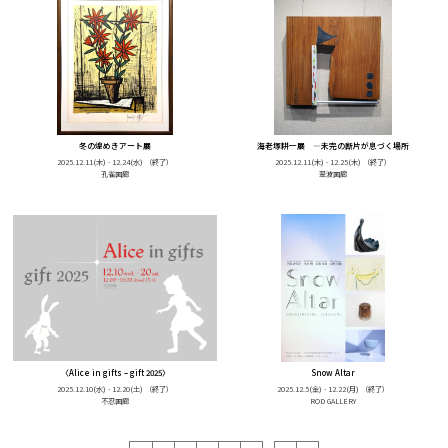
冬の煌めきアート展
海老塚耕一展 ―未完の断片が息づく場所
2025.12.11(木) - 12.24(水)
（終了）
2025.12.11(木) - 12.25(木)
（終了）
孔雀画廊
翠波画廊
〈Alice in gifts – gift 2025〉
Snow Altar
2025.12.10(水) - 12.20(土)
（終了）
2025.12.5(金) - 12.22(月)
（終了）
不忍画廊
ROD GALLERY
...