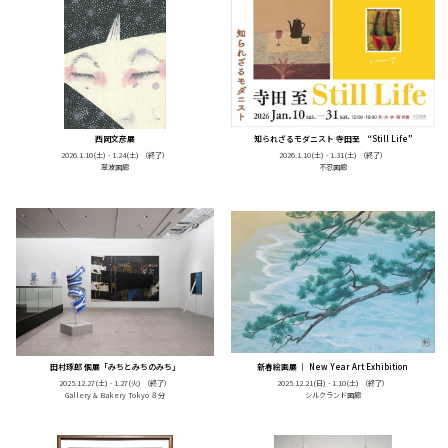
西岡文彦展
知られざるモダニスト 寺田至 “Still Life”
2026.1.10(土) - 1.24(土)
（終了）
2026.1.10(土) - 1.31(土)
（終了）
翠波画廊
不忍画廊
田村琢郎 個展「みちとみちのみち」
新春絵画展 ｜ New Year Art Exhibition
2025.12.27(土) - 1.27(火)
（終了）
2025.12.21(日) - 1.10(土)
（終了）
Gallery & Bakery Tokyo ８分
シルクランド画廊