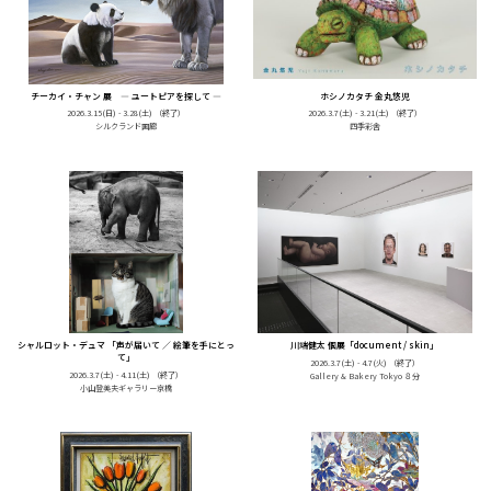
チーカイ・チャン 展 ― ユートピアを探して ―
ホシノカタチ 金丸悠児
2026.3.15(日) - 3.28(土)
（終了）
2026.3.7(土) - 3.21(土)
（終了）
シルクランド画廊
四季彩舎
シャルロット・デュマ 「声が届いて ／ 絵筆を手にとっ
川端健太 個展「document / skin」
て」
2026.3.7(土) - 4.7(火)
（終了）
2026.3.7(土) - 4.11(土)
（終了）
Gallery & Bakery Tokyo ８分
小山登美夫ギャラリー京橋