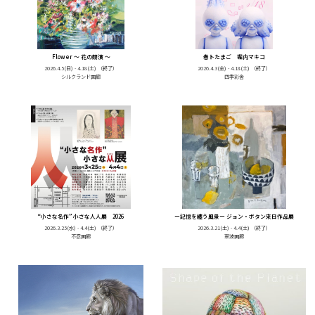
Flower ～ 花の競演 ～
春トたまご 堀内マキコ
2026.4.5(日) - 4.18(土)
（終了）
2026.4.3(金) - 4.18(土)
（終了）
シルクランド画廊
四季彩舎
“小さな名作” 小さな人人展 2026
ー記憶を纏う風景ー ジョン・ボタン来日作品展
2026.3.25(水) - 4.4(土)
（終了）
2026.3.21(土) - 4.4(土)
（終了）
不忍画廊
翠波画廊