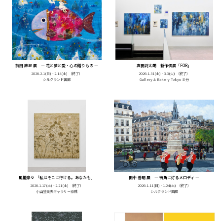
前田 麻里 展 ― 花と夢と愛・心の贈りもの ―
真田将太朗 新作個展「FOR」
2026.2.1(日) - 2.14(土)
（終了）
2026.1.31(土) - 3.3(火)
（終了）
シルクランド画廊
Gallery & Bakery Tokyo ８分
風能奈々 「私はそこに行ける。あなたも」
田中 善明 展 ― 街角に灯るメロディ ―
2026.1.17(土) - 2.21(土)
（終了）
2026.1.11(日) - 1.24(土)
（終了）
小山登美夫ギャラリー京橋
シルクランド画廊