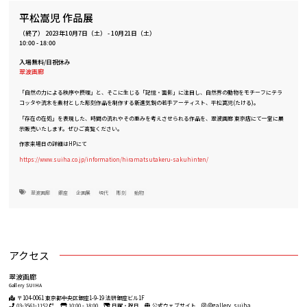
平松嵩児 作品展
（終了）
2023年10月7日（土）
-
10月21日（土）
10:00 - 18:00
入場無料/日祝休み
翠波画廊
「自然の力による秩序や摂理」と、そこに生じる「記憶・面影」に注目し、自然界の動物をモチーフにテラ
コッタや流木を素材とした彫刻作品を制作する新進気鋭の若手アーティスト、平松嵩児(たける)。
「存在の在処」を表現した、時間の流れやその重みを考えさせられる作品を、翠波画廊 東京店にて一堂に展
示販売いたします。ぜひご高覧ください。
作家来場日の詳細はHPにて
https://www.suiha.co.jp/information/hiramatsutakeru-sakuhinten/
翠波画廊
銀座
企画展
現代
彫刻
動物
アクセス
翠波画廊
Gallery SUIHA
〒104-0061 東京都中央区銀座1-9-19 法研銀座ビル1F
03-3561-1152
10:00 - 18:00
日曜・祝日
公式ウェブサイト
@gallery_suiha