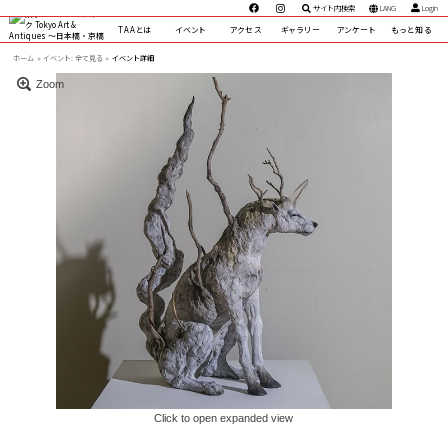
サイト内検索
LANG
Login
TAAとは
イベント
アクセス
ギャラリー
アンケート
もっと知る
ホーム
イベント:
全て見る »
イベント詳細
Zoom
Click to open expanded view