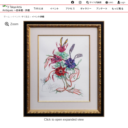
サイト内検索
LANG
Login
TAAとは
イベント
アクセス
ギャラリー
アンケート
もっと知る
ホーム
イベント:
全て見る »
イベント詳細
Zoom
Click to open expanded view