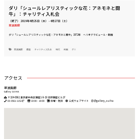
ダリ「シュールレアリスティックな花：アネモネと闘
牛」：チャリティ入札会
（終了）
2019年4月25日（木）
-
4月27日（土）
翠波画廊
ダリ「シュールレアリスティックな花：アネモネと闘牛」1972年 ヘリオグラビュール・銅版
翠波画廊
銀座
チャリティ入札会
現代
版画
ダリ
アクセス
翠波画廊
Gallery SUIHA
〒104-0061 東京都中央区銀座1-9-19 法研銀座ビル1F
03-3561-1152
10:00 - 18:00
日曜・祝日
公式ウェブサイト
@gallery_suiha