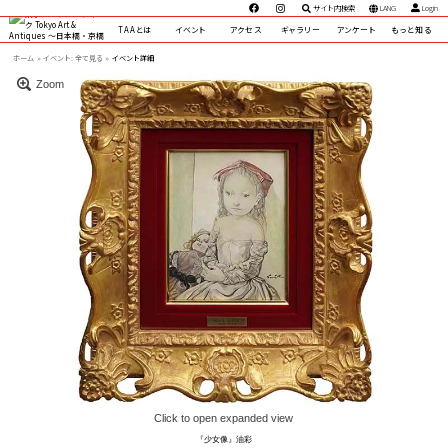
サイト内検索
LANG
Login
TAAとは
イベント
アクセス
ギャラリー
アンケート
もっと知る
ホーム
イベント:
全て見る »
イベント詳細
Zoom
Click to open expanded view
『少女像』油彩