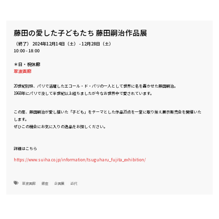
藤田の愛した子どもたち 藤田嗣治作品展
（終了）
2024年12月14日（土）
-
12月28日（土）
10:00 - 18:00
＊日・祝休廊
翠波画廊
20世紀初頭、パリで活躍したエコール・ド・パリの一人として世界に名を轟かせた藤田嗣治。
1968年にパリで没して半世紀以上経ちましたが今なお世界中で愛されています。
この度、藤田嗣治が愛し描いた「子ども」をテーマとした作品35点を一堂に取り揃え展示販売会を開催いた
します。
ぜひこの機会にお気に入りの逸品をお探しください。
詳細はこちら
https://www.suiha.co.jp/information/tsuguharu_fujita_exhibition/
翠波画廊
銀座
企画展
近代