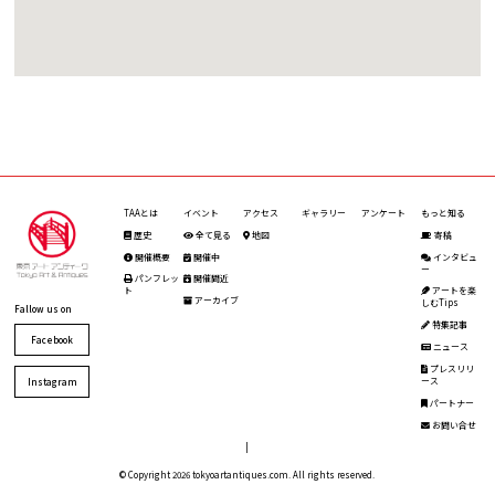
TAAとは
イベント
アクセス
ギャラリー
アンケート
もっと知る
歴史
全て見る
地図
寄稿
開催概要
開催中
インタビュ
ー
パンフレッ
開催間近
ト
アートを楽
アーカイブ
しむTips
Fallow us on
特集記事
Facebook
ニュース
プレスリリ
ース
Instagram
パートナー
お問い合せ
|
© Copyright 2026 tokyoartantiques.com. All rights reserved.