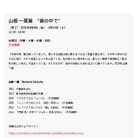
山根 一葉展 “繭の中で”
（終了）
2025年8月8日（金）
-
8月30日（土）
12:00 - 18:00
休廊日：月曜・火曜・水曜・祝日
不忍画廊
「子供の頃、蚕を飼っていました。滑らかな幼虫は誰に教わるでもなく完璧な繭を作り、その中で体はドロ
ドロに溶け、やがて成虫となって外に出てくる。私の知らない繭の中には、柔らかく曖昧で理想的な『歪な
形の美しい何か』が詰まっている。そんなものが、自分の内側にもあればよいと願っています」2025年 山根
一葉
山根 一葉 Yamane Kazuha
1992 千葉県生まれ
2013 東洋美術学校絵画科卒業
2019 「アルケミカル ミューズ」（不忍画廊）
2020 「シノバズクロニクル 1960～2020→」（不忍画廊）
2022 「シノバズクロニクルⅤ 「版」の芸術」（不忍画廊）
2024 「門坂 流へのオマージュⅢ ─ 未来を刻む」（不忍画廊）
詳細は公式ウェブサイトへ
https://shinobazu.com/exhibition-20250808-yamanekazuha/