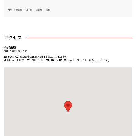
不忍画廊
日本橋
企画展
現代
アクセス
不忍画廊
SHINOBAZU GALLERY
〒103-0027 東京都中央区日本橋3-8-6 第二中央ビル4階
03-3271-3810
12:00 - 18:00
月曜・火曜
公式ウェブサイト
@shinobazug