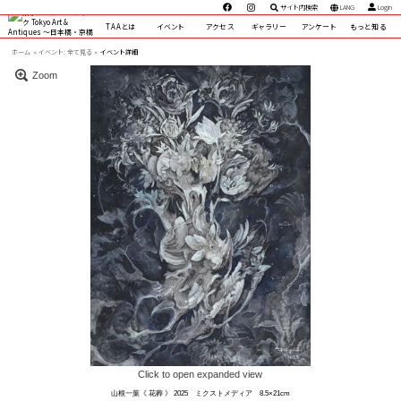
サイト内検索
LANG
Login
TAAとは
イベント
アクセス
ギャラリー
アンケート
もっと知る
ホーム
イベント:
全て見る »
イベント詳細
Zoom
Click to open expanded view
山根一葉《 花葬 》 2025 ミクストメディア 8.5×21cm