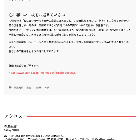
心に響いた一枚をお迎えください
大切なのは「心に響いた一枚を自分の空間に迎えること」。毎日眺めるたびに、旅をするようなときめきや
安らぎを感じられるのは、美術館ではなく“自分だけの空間”だからこそ得られる体験です。
今回のギィ・デサップ新作絵画展では、初公開の最新作も一堂に展示販売いたします。パリの空気をまとった
一枚との出会いは、きっとあなたの人生に新たな彩りを添えることでしょう。
未来への資産として、そして人生を豊かに彩る存在として、ぜひこの機会にデサップ作品を手に入れてくだ
さい。
皆さまのご来場を心よりお待ちしております。
詳細は公式ウェブサイトへ：
https://www.suiha.co.jp/information/guydesappt2025/
翠波画廊
銀座
企画展
現代
アクセス
翠波画廊
Gallery SUIHA
〒104-0061 東京都中央区銀座1-9-19 法研銀座ビル1F
03-3561-1152
10:00 - 18:00
日曜・祝日
公式ウェブサイト
@gallery_suiha