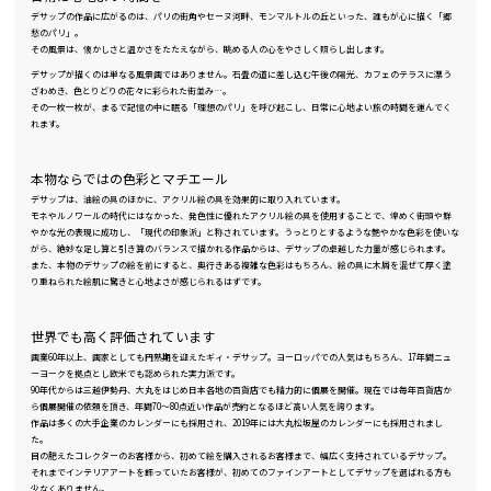
デサップの作品に広がるのは、パリの街角やセーヌ河畔、モンマルトルの丘といった、誰もが心に描く「郷
愁のパリ」。
その風景は、懐かしさと温かさをたたえながら、眺める人の心をやさしく照らし出します。
デサップが描くのは単なる風景画ではありません。石畳の道に差し込む午後の陽光、カフェのテラスに漂う
ざわめき、色とりどりの花々に彩られた街並み…。
その一枚一枚が、まるで記憶の中に眠る「理想のパリ」を呼び起こし、日常に心地よい旅の時間を運んでく
れます。
本物ならではの色彩とマチエール
デサップは、油絵の具のほかに、アクリル絵の具を効果的に取り入れています。
モネやルノワールの時代にはなかった、発色性に優れたアクリル絵の具を使用することで、煌めく街頭や鮮
やかな光の表現に成功し、「現代の印象派」と称されています。うっとりとするような艶やかな色彩を使いな
がら、絶妙な足し算と引き算のバランスで描かれる作品からは、デサップの卓越した力量が感じられます。
また、本物のデサップの絵を前にすると、奥行きある複雑な色彩はもちろん、絵の具に木屑を混ぜて厚く塗
り重ねられた絵肌に驚きと心地よさが感じられるはずです。
世界でも高く評価されています
画業60年以上、画家としても円熟期を迎えたギィ・デサップ。ヨーロッパでの人気はもちろん、17年間ニュ
ーヨークを拠点とし欧米でも認められた実力派です。
90年代からは三越伊勢丹、大丸をはじめ日本各地の百貨店でも精力的に個展を開催。現在では毎年百貨店か
ら個展開催の依頼を頂き、年間70～80点近い作品が売約となるほど高い人気を誇ります。
作品は多くの大手企業のカレンダーにも採用され、2019年には大丸松坂屋のカレンダーにも採用されまし
た。
目の肥えたコレクターのお客様から、初めて絵を購入されるお客様まで、幅広く支持されているデサップ。
それまでインテリアアートを飾っていたお客様が、初めてのファインアートとしてデサップを選ばれる方も
少なくありません。