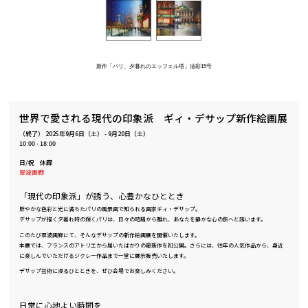
新作「パリ、夕暮れのエッフェル塔」油彩15号
世界で愛される現代の印象派 ギィ・デサップ新作絵画展
（終了）
2025年9月6日（土）
-
9月20日（土）
10:00 - 18:00
日/祝 休廊
翠波画廊
「現代の印象派」が誘う、心豊かなひととき
鮮やかな色彩と光に満ちたパリの風景画で知られる画家ギィ・デサップ。
デサップが描く夕暮れ時の輝くパリは、日々の喧騒から離れ、あなたを静かな心の旅へと誘います。
このたび翠波画廊にて、そんなデサップの新作絵画展を開催いたします。
本展では、フランスのアトリエから届いたばかりの最新作を初公開。さらには、往年の人気作品から、身近
に楽しんでいただけるジクレー作品まで一堂に展示販売いたします。
デサップ芸術に浸るひとときを、ぜひ会場でお楽しみください。
日常に心地よい時間を