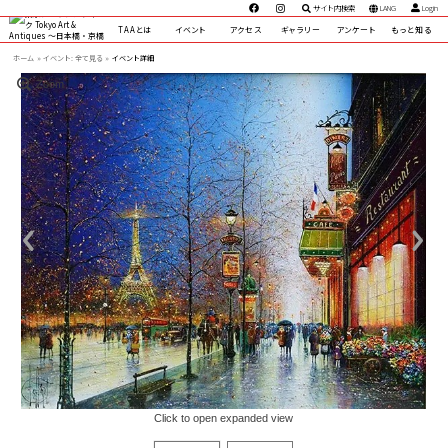
サイト内検索
LANG
Login
TAAとは
イベント
アクセス
ギャラリー
アンケート
もっと知る
ホーム
イベント:
全て見る »
イベント詳細
Zoom
Click to open expanded view