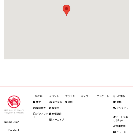
TAAとは
イベント
アクセス
ギャラリー
アンケート
もっと知る
歴史
全て見る
地図
寄稿
開催概要
開催中
インタビュ
ー
パンフレッ
開催間近
ト
アートを楽
アーカイブ
しむTips
Fallow us on
特集記事
Facebook
ニュース