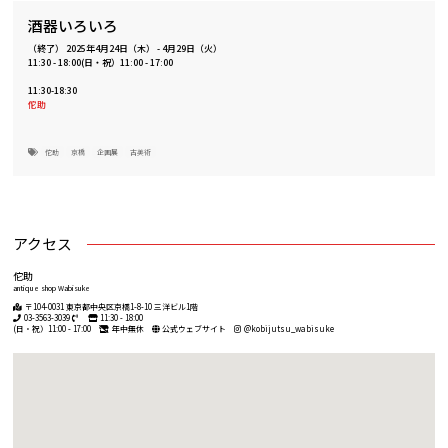
酒器いろいろ
（終了）
2025年4月24日（木）
-
4月29日（火）
11:30 - 18:00(日・祝）11:00 - 17:00
11:30-18:30
佗助
佗助
京橋
企画展
古美術
アクセス
佗助
antique shop Wabisuke
〒104-0031 東京都中央区京橋1-8-10 三洋ビル1階
03-3563-3039
11:30 - 18:00
(日・祝）11:00 - 17:00
年中無休
公式ウェブサイト
@kobijutsu_wabisuke