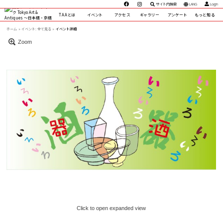
サイト内検索
LANG
Login
TAAとは
イベント
アクセス
ギャラリー
アンケート
もっと知る
ホーム
イベント:
全て見る »
イベント詳細
Zoom
Click to open expanded view