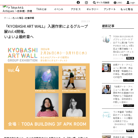
サイト内検索
LANG
Login
TAAとは
イベント
アクセス
ギャラリー
アンケート
もっと知る
ホーム
»
もっと知る »
記事詳細
2026.2.9
「KYOBASHI ART WALL」入選作家によるグループ
最新記事
展Vol.4開催。
いよいよ最終章へ
TODA BUILDING の
パブリックアートプ
ログラム第2弾「APK
PUBLIC Vol.2」6月1
日より展示開始！ 6
月6日にはアーティス
トトークも開催！
特集記事
2026.5.29
京橋アート・アベニ
ュー』第33回 長谷
宝満堂・蛭田純さん
が語る、明治超絶技
巧の魅力
インタビュー
2026.5.18
『京橋アート・アベ
ニュー』第32回 伊
藤若冲の水墨画が380
万円から？加島美術
が贈る、日本美術と
の新しい出会い
インタビュー
2026.4.20
ラジオ番組「京橋彩
区のアートな広場」
毎月第１・３火曜日
に中央エフエム
（84.0MHz）で放送
中！
特集記事
2026.4.17
茶道具を通じて価値