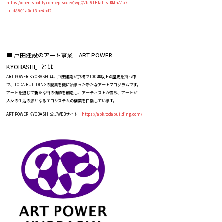
https://open.spotify.com/episode/0wgQVbI8TETaLtsiBMhA1x?
si=d8801a0c13be4bd2
■ 戸田建設のアート事業「ART POWER
KYOBASHI」とは
ART POWER KYOBASHIは、戸田建設が京橋で100年以上の歴史を持つ中
で、TODA BUILDINGの開業を機に始まった新たなアートプログラムです。
アートを通じて新たな街の価値を創造し、アーティストが育ち、アートが
人々の生活の源となるエコシステムの構築を目指しています。
ART POWER KYOBASHI公式WEBサイト：
https://apk.todabuilding.com/