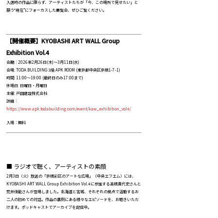
入選時の作品に限らず、アーティストたちが「今、この場所で見せたい」と
願う“現在”にフォーカスした展覧会、ぜひご覧ください。
【開催概要】KYOBASHI ART WALL Group
Exhibition Vol.4
会期：2026年2月26日(木)～3月11日(水)
会場: TODA BUILDING 3階 APK ROOM (東京都中央区京橋1-7-1)
時間: 11:00～19:00 (最終日のみ17:00まで)
休場日: 日曜日・月曜日
主催: 戸田建設株式会社
詳細：
https://www.apk.todabuilding.com/event/kaw_exhibition_vol4/
入場：無料
■ ラジオで聴く、アーティストの素顔
2月3日（火）放送の「京橋彩区のアートな広場」（中央エフエム）には、
KYOBASHI ART WALL Group Exhibition Vol.4に参加する高橋喜代史さんと
荒井佳能さんが登場しました。北海道と宮城、それぞれの拠点で活動するお
二人の初めての対話。作品の裏側にある様々なエピソードを、お聴きいただ
けます。ポッドキャストでアーカイブを配信中。