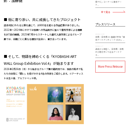
影：加藤健
街ナビ」コーナーに東京アー
ト...
全て見る
■ 街に寄り添い、共に成長してきたプロジェクト
プレスリリース
過去4回にわたる公募を通じて、計900名を超える作品応募がありました。
2022年～2024年にかけては仮囲への作品掲示に加えて優秀作家による個展
を計7回の開催。2025年7月からスタートした歴代入選作家によるグループ
2026.3.25
京橋・日本橋 83 店舗が参加「東
展では、会期ごとに異なる個性が出会い、響き合っています。
京アートアンティーク 2026」...
2026.2.7
過去から現在へ、日本橋・京橋
の小路を歩いて巡るアートフ
ェ...
■ そして、物語を締めくくる「KYOBASHI ART
WALL Group Exhibition Vol.4」が始まります
More Press Release
2026年2月26日（木）から始まるグループ展の最終回では、独自の視点で私
たちの日常に「問い」を投げかける4名の作家をご紹介します。※アーティス
トは五十音、アルファベット順。