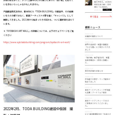
京橋の街を歩くと、かつて工事中のビルの周りにあった「白い壁」を覚えて
観の共有を。100年の
いる方もいらっしゃるかもしれません。
歴史を受け継ぐ 日本
橋の「三沢美術」
インタビュー
2026.4.9
戸田建設株式会社は、新本社ビル「TODA BUILDING」の建設中、その仮囲
いをただの壁ではなく、新進アーティストが夢を描く「キャンバス」として
全て見る
開放してきました。2021年から始まったその試みも、ついに最終章を迎えて
います。
最新ニュース
＊「KYOBASHI ART WALL」の詳細については、以下のウェブページをご覧
2026.4.24
ください
会期中の撮影について
2026.3.28
https://www.apk.todabuilding.com/program/kyobashi-art-wall/
世界の古美術・骨董の情報誌
『小さな蕾』にご紹介いただき
ました
2026.3.28
『目の眼』電子増刊8号、骨董
古美術雑誌4・5月号に掲載い
た...
2026.3.13
冊子内誤植のお知らせ
2026.3.28
参加店での冊子・マップ配布が
始まりました
2026.3.4
東京アートアンティーク参加店
も出展｜アートフェア東京
2025.5.2
東京アートアンティーク2025
ご来場ありがとうございまし
た。
2022年2月、TODA BUILDING建設中仮囲 撮
2025.5.2
4/17 東京新聞日刊の「お出かけ