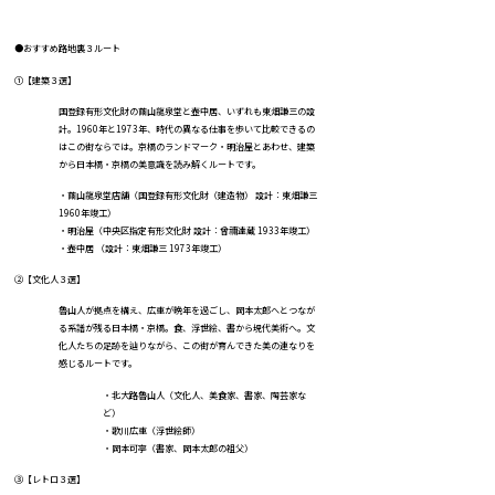
●おすすめ路地裏３ルート
①【建築３選】
国登録有形文化財の繭山龍泉堂と壺中居、いずれも東畑謙三の設
計。1960年と1973年、時代の異なる仕事を歩いて比較できるの
はこの街ならでは。京橋のランドマーク・明治屋とあわせ、建築
から日本橋・京橋の美意識を読み解くルートです。
・繭山龍泉堂店舗（国登録有形文化財（建造物） 設計：東畑謙三
1960年竣工）
・明治屋（中央区指定有形文化財 設計：曾禰達蔵 1933年竣工）
・壺中居 （設計：東畑謙三 1973年竣工）
②【文化人３選】
魯山人が拠点を構え、広重が晩年を過ごし、岡本太郎へとつなが
る系譜が残る日本橋・京橋。食、浮世絵、書から現代美術へ。文
化人たちの足跡を辿りながら、この街が育んできた美の連なりを
感じるルートです。
・北大路魯山人（文化人、美食家、書家、陶芸家な
ど）
・歌川広重（浮世絵師）
・岡本可亭（書家、岡本太郎の祖父）
③【レトロ３選】