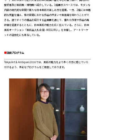
愛好者及び美術館・博物館へ紹介している。1階展示スペースでは、モダンな
内装の現代的な空間で新たな日本美術の楽しみ方を提案。一方、2階には本格
的な茶室を備え、和の空間における作品の佇まいや美意識を味わうことがで
きる。選りすぐりの優品を紹介する企画展を通じて、優れた作家や作品の再
評価を促進するとともに、日本美術の魅力を広く伝えている。さらに、日本
美術オークション「美術品入札会 廻 -MEGURU-」を主催し、アートマーケ
ットの活性化にも寄与している。
■
注目プログラム
Tokyo Art & Antiques2026では、美術の魅力をより多くの方に感じていた
だけるよう、多彩なプログラムをご用意しております。