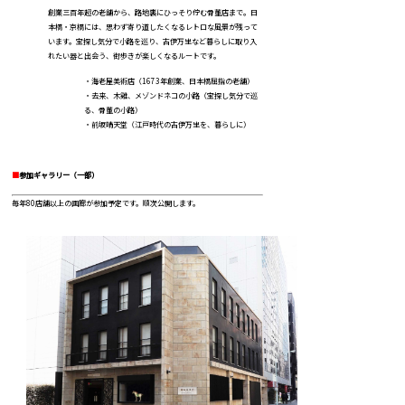
創業三百年超の老舗から、路地裏にひっそり佇む骨董店まで。日
本橋・京橋には、思わず寄り道したくなるレトロな風景が残って
います。宝探し気分で小路を巡り、古伊万里など暮らしに取り入
れたい器と出会う、街歩きが楽しくなるルートです。
・海老屋美術店（1673年創業、日本橋屈指の老舗）
・去来、木雞、メゾンドネコの小路（宝探し気分で巡
る、骨董の小路）
・前坂晴天堂（江戸時代の古伊万里を、暮らしに）
■
参加ギャラリー（一部）
毎年80店舗以上の画廊が参加予定です。順次公開します。