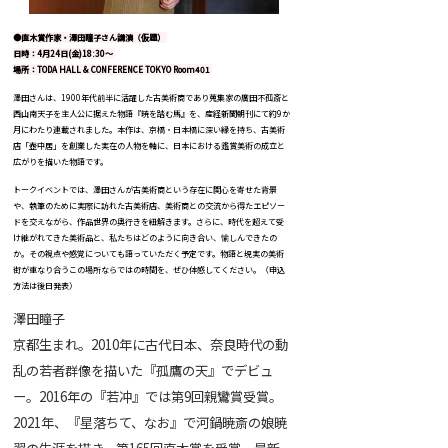
●直木賞作家・澤⽥瞳⼦さん講演（仮題）
日時：4月24日(金)18:30～
場所：TODA HALL & CONFERENCE TOKYO Room401
澤田さんは、1900年代前半に活躍した古美術商であり蒐集家の廣田不孤斎と
西山南天子を主人公に据えた物語『暁を踏む馬』を、産経新聞朝刊にて約9か
月にわたり連載されました。本作は、京橋・日本橋に深い縁を持ち、古美術
店「壺中居」を創業した実在の人物を軸に、日本における鑑賞美術の成立と
広がりを描いた物語です。
トークイベントでは、澤田さんが古美術商という存在に関心を寄せた背景
や、執筆のために実際に訪れた古美術店、美術商との交流から得たエピソー
ドを交えながら、作品世界の奥行きを紐解きます。さらに、時代を超えて受
け継がれてきた美術品と、私たちはどのように向き合い、愉しんできたの
か。その視点や感覚についても語っていただく予定です。物語と現実の美術
街が重なり合うこの場所ならではの時間を、ぜひ体感してください。（申込
方法は後日発表）
澤田瞳子
京都生まれ。2010年に古代日本、奈良時代の動
乱の若者群像を描いた『孤鷹の天』でデビュ
ー。2016年の『若冲』では第9回親鸞賞受賞。
2021年、『星落ちて、なお』で河鍋暁斎の娘暁