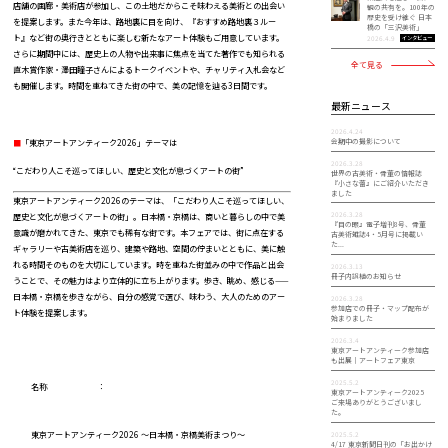
店舗の画廊・美術店が参加し、この土地だからこそ味わえる美術との出会い
観の共有を。100年の
歴史を受け継ぐ 日本
を提案します。また今年は、路地裏に目を向け、『おすすめ路地裏３ルー
橋の「三沢美術」
ト』など街の奥行きとともに楽しむ新たなアート体験もご用意しています。
インタビュー
2026.4.9
さらに期間中には、歴史上の人物や出来事に焦点を当てた著作でも知られる
全て見る
直木賞作家・澤田瞳子さんによるトークイベントや、チャリティ入札会など
も開催します。時間を重ねてきた街の中で、美の記憶を辿る3日間です。
最新ニュース
2026.4.24
会期中の撮影について
■
「東京アートアンティーク2026」テーマは
2026.3.28
“こだわり人こそ巡ってほしい、歴史と文化が息づくアートの街”
世界の古美術・骨董の情報誌
『小さな蕾』にご紹介いただき
ました
東京アートアンティーク2026のテーマは、「こだわり人こそ巡ってほしい、
2026.3.28
歴史と文化が息づくアートの街」。日本橋・京橋は、商いと暮らしの中で美
『目の眼』電子増刊8号、骨董
意識が磨かれてきた、東京でも稀有な街です。本フェアでは、街に点在する
古美術雑誌4・5月号に掲載い
た...
ギャラリーや古美術店を巡り、建築や路地、空間の佇まいとともに、美に触
れる時間そのものを大切にしています。時を重ねた街並みの中で作品と出会
2026.3.13
冊子内誤植のお知らせ
うことで、その魅力はより立体的に立ち上がります。歩き、眺め、感じる——
日本橋・京橋を歩きながら、自分の感覚で選び、味わう、大人のためのアー
2026.3.28
参加店での冊子・マップ配布が
ト体験を提案します。
始まりました
2026.3.4
東京アートアンティーク参加店
も出展｜アートフェア東京
2025.5.2
名称 ：
東京アートアンティーク2025
ご来場ありがとうございまし
た。
東京アートアンティーク2026 ～日本橋・京橋美術まつり～
2025.5.2
4/17 東京新聞日刊の「お出かけ