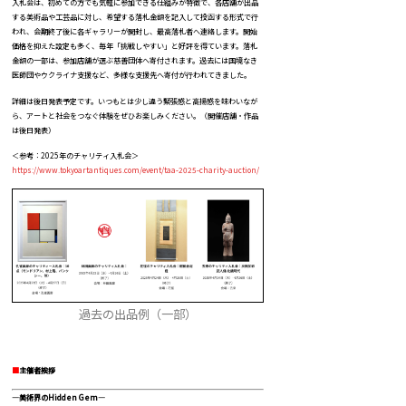
入札会は、初めての方でも気軽に参加できる仕組みが特徴で、各店舗が出品
する美術品や工芸品に対し、希望する落札金額を記入して投函する形式で行
われ、会期終了後に各ギャラリーが開封し、最高落札者へ連絡します。開始
価格を抑えた設定も多く、毎年「挑戦しやすい」と好評を得ています。落札
金額の一部は、参加店舗が選ぶ慈善団体へ寄付されます。過去には国境なき
医師団やウクライナ支援など、多様な支援先へ寄付が行われてきました。
詳細は後日発表予定です。いつもとは少し違う緊張感と高揚感を味わいなが
ら、アートと社会をつなぐ体験をぜひお楽しみください。（開催店舗・作品
は後日発表）
＜参考：2025年のチャリティ入札会＞
https://www.tokyoartantiques.com/event/taa-2025-charity-auction/
過去の出品例（一部）
■
主催者挨拶
―美術界のHidden Gem―