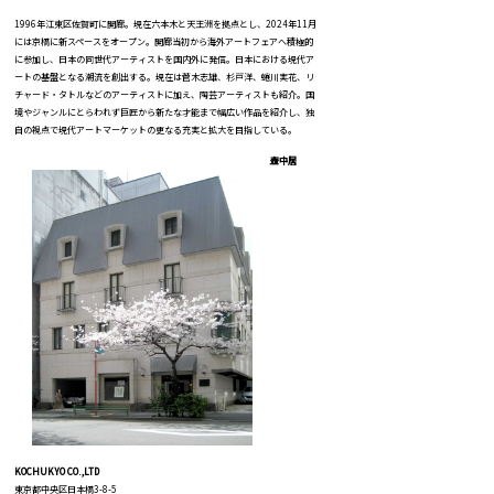
1996年江東区佐賀町に開廊。現在六本木と天王洲を拠点とし、2024年11月
には京橋に新スペースをオープン。開廊当初から海外アートフェアへ積極的
に参加し、日本の同世代アーティストを国内外に発信。日本における現代ア
ートの基盤となる潮流を創出する。現在は菅木志雄、杉戸洋、蜷川実花、リ
チャード・タトルなどのアーティストに加え、陶芸アーティストも紹介。国
境やジャンルにとらわれず巨匠から新たな才能まで幅広い作品を紹介し、独
自の視点で現代アートマーケットの更なる充実と拡大を目指している。
壺中居
KOCHUKYO CO.,LTD
東京都中央区日本橋3-8-5