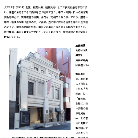
大正13年（1924）創業。創業以来、観賞美術としての古美術品を専門に扱
い、現在に至るまでその価値を伝え続けてきた。中国・韓国・日本の東洋古
美術を中心に、古陶磁器や絵画、金石などを幅広く取り扱っており、店名は
中国・後漢の故事「壺中の天」に由来。壺の中に広がる俗世を離れた別天地
のように、都会の喧噪を忘れ、静かに古美術と向き合える場所でありたい。
壺中居は、美術を愛する方々にとって心を解き放つ一服の清涼となる空間を
目指している。
加島美術
KASHIMA
ARTS
東京都中央
区京橋3-3-2
加島美術
は、美術商
に不可欠と
される「真
美眼」と
「審美眼」
を礎に、日
本美術の価
値を見極
め、その普
及と発展に
取り組んで
いるギャラ
リー。主に中世から近代に至る日本の絵画や書を中心に取り扱い、国内外の