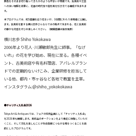
景色をそのまま切り取ってきたかのような佇まいが特徴です。古美術や工芸
への深い理解を背景に、花器の時代性や造形美を引き立てる構成が生まれま
す。
本プログラムでは、約5店舗を巡り花をいけ、3日間にわたり来場者に公開し
ます。古美術を愛する横川志歩さんならではの視点で生まれる、花と古美術
の静かな対話をぜひお楽しみください。（開催店舗は後日発表）
横川志歩 Shiho Yokokawa
2006年より花人·川瀬敏郎先生に師事。「なげ
いれ」の花を学び始め、現在に至る。各種イベ
ント、古美術店や有名料理店、アパレルブラン
ドでの定期的ないけこみ、企業研修を担当して
いる他、都内・市ヶ谷など各地で教室を主宰。
インスタグラム:@shiho_yokokokawa
●チャリティ入札会2026
Tokyo Art & Antiquesでは、フェアの恒例企画として「チャリティ入札会」
を2026年も開催します。美術品のオークションをより身近に体験していただ
くこと、そして文化を楽しむことが社会貢献につながる場をつくることを目
的としたプログラムです。