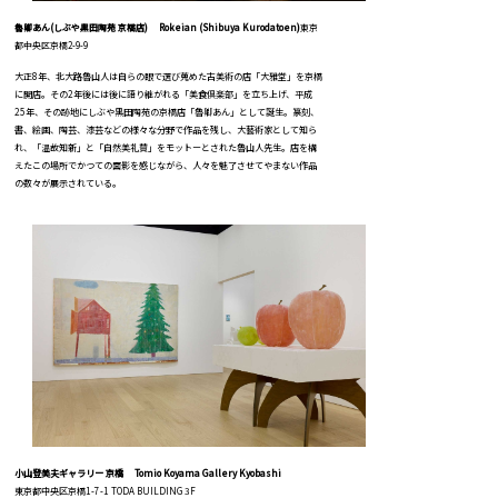
魯卿あん(しぶや黒⽥陶苑 京橋店) Rokeian (Shibuya Kurodatoen)
東京
都中央区京橋2-9-9
大正8年、北大路魯山人は自らの眼で選び蒐めた古美術の店「大雅堂」を京橋
に開店。その2年後には後に語り継がれる「美食倶楽部」を立ち上げ、平成
25年、その跡地にしぶや黒田陶苑の京橋店「魯卿あん」として誕生。篆刻、
書、絵画、陶芸、漆芸などの様々な分野で作品を残し、大藝術家として知ら
れ、「温故知新」と「自然美礼賛」をモットーとされた魯山人先生。店を構
えたこの場所でかつての面影を感じながら、人々を魅了させてやまない作品
の数々が展示されている。
小山登美夫ギャラリー 京橋 Tomio Koyama Gallery Kyobashi
東京都中央区京橋1-7-1 TODA BUILDING 3F