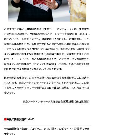
このエリアで年に一度開催される「東京アートアンティーク」は、東京駅か
ら徒歩10分の場所で、路地裏の街歩きとアートフェアを同時に楽しめる催し
はこのイベントしかありません。通常期は「入りにくい！敷居が高い！」と
言われる美術店たちが、新規の方々にもこの街へ親しみ美術の楽しみ方を知
ってもらえる機会を作る目的で1998年に始まり、形を変えながら継続してい
ます。期間中には様々な企画展を多くの店舗で実施や、有識者をゲストにお
呼びしたトークイベントなども開催されるため、とてもオープンな雰囲気と
なります。参加店舗のエリアマップも毎年制作しており、初めての方でも地
図を片手に色々な店舗や史跡を巡っていただけます。
再開発が進む東京で、ひっそりと隠れた宝石のような美術街がここには遺さ
れています。東京アートアンティークというイベントをきっかけに、この街
をお気に入りのギャラリーや美術品との良き出会いの場としていただければ
幸いです。
東京アートアンティーク実行委員会 近藤雄紀（繭山龍泉堂）
■
今後の情報発信について
参加画廊情報・企画・プログラム内容は、順次、公式サイト・SNS等で発表
予定です。