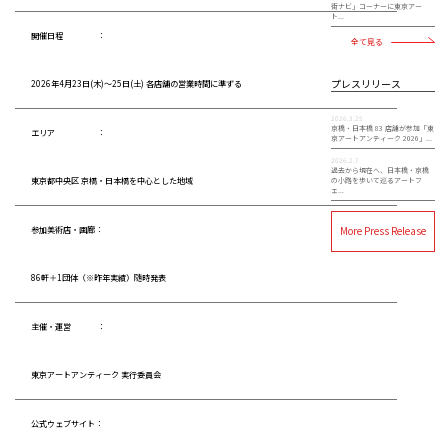
街ナビ」コーナーに東京アー
ト...
開催日程 ：
全て見る
プレスリリース
2026年4月23日(木)～25日(土) 各店舗の営業時間に準ずる
2026.3.25
京橋・日本橋 83 店舗が参加「東
エリア ：
京アートアンティーク 2026」...
2026.2.7
過去から現在へ、日本橋・京橋
の小路を歩いて巡るアートフ
東京都中央区 京橋・日本橋を中心とした地域
ェ...
More Press Release
参加美術店・画廊：
86軒＋1団体（※昨年実績）随時発表
主催・運営 ：
東京アートアンティーク 実行委員会
公式ウェブサイト：