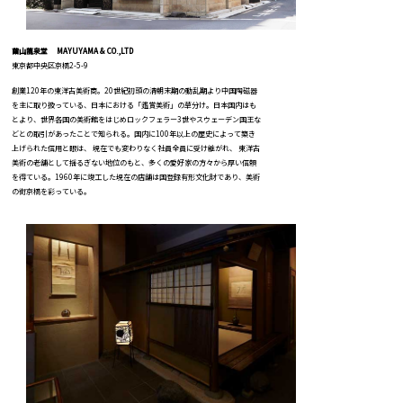
繭山龍泉堂 MAYUYAMA & CO.,LTD
東京都中央区京橋2-5-9
創業120年の東洋古美術商。20世紀初頭の清朝末期の動乱期より中国陶磁器
を主に取り扱っている、日本における「鑑賞美術」の草分け。日本国内はも
とより、世界各国の美術館をはじめロックフェラー3世やスウェーデン国王な
どとの取引があったことで知られる。国内に100年以上の歴史によって築き
上げられた信用と眼は、 現在でも変わりなく社員全員に受け継がれ、 東洋古
美術の老舗として揺るぎない地位のもと、多くの愛好家の方々から厚い信頼
を得ている。1960年に竣工した現在の店舗は国登録有形文化財であり、美術
の街京橋を彩っている。