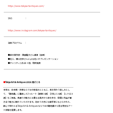
https://www.tokyoartantiques.com/
SNS ：
https://www.instagram.com/tokyoartantiques/
注目プログラム ：
●直木賞作家・澤田瞳子さん講演（仮題）
●花人、横川志歩さんによる花いけプレゼンテーション
●チャリティ入札会 ※他、随時発表
■
Tokyo Art & Antiques2026 見どころ
本年は、日本橋・京橋ならではの街並みとともに、美を味わう楽しみとし
て、「路地裏」に着目した3つルート【建築３選】【文化人３選】【レトロ３
選】をご用意。表通りの魅力とは異なる視点から街を歩き、空間と作品が響
き合う魅力に触れていただけます。初めての方にも愛好家にもひらかれた、
都心で味わえるTokyo Art & Antiquesならではの路地裏から見る特別なアー
ト体験を提案します。