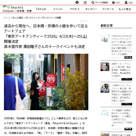
サイト内検索
LANG
Login
TAAとは
イベント
アクセス
ギャラリー
アンケート
もっと知る
ホーム
»
もっと知る »
プレスリリース »
プレスリリース詳細
2026.2.7
過去から現在へ、日本橋・京橋の小路を歩いて巡る
最新記事
アートフェア
『東京アートアンティーク2026』4/23(木)～25(土)
TODA BUILDING の
パブリックアートプ
開催決定
ログラム第2弾「APK
PUBLIC Vol.2」6月1
直木賞作家 澤⽥瞳⼦さんのトークイベントも決定
日より展示開始！ 6
月6日にはアーティス
トトークも開催！
特集記事
2026.5.29
京橋アート・アベニ
ュー』第33回 長谷
宝満堂・蛭田純さん
が語る、明治超絶技
巧の魅力
インタビュー
2026.5.18
『京橋アート・アベ
ニュー』第32回 伊
藤若冲の水墨画が380
万円から？加島美術
が贈る、日本美術と
の新しい出会い
インタビュー
2026.4.20
ラジオ番組「京橋彩
区のアートな広場」
毎月第１・３火曜日
1998年に「日本橋・京橋美術骨董まつり」として産声を上げ、街とともに歩
に中央エフエム
（84.0MHz）で放送
んできた『東京アートアンティーク（英名：Tokyo Art & Antiques）』が、
中！
2026年4月23日(木)から25日(土)まで、日本橋・京橋を舞台に開催されま
特集記事
2026.4.17
す。16回目を迎える今回は、「街」「アート」「歴史・文化」を軸に、約80
茶道具を通じて価値