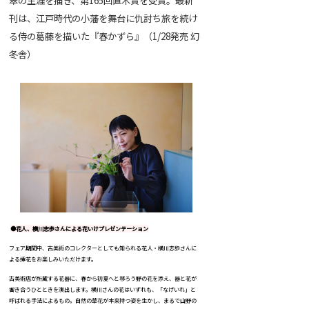
翠の生涯を描き、第165回直木賞を受賞。最新
刊は、江戸時代の小藩を舞台に仇討ち旅を続け
る侍の葛藤を描いた『春かずら』（1/28発売 幻
冬舎）
●花人、横川志歩さんによる花いけプレゼンテーション
フェア期間中、古美術のコレクターとしても知られる花人・横川志歩さんに
よる挿花をお楽しみいただけます。
古美術店が所蔵する花器に、春から初夏へと移ろう野の花を添え、器と花が
響き合うひとときを演出します。横川さんの花はいずれも、「なげいれ」と
呼ばれる手法によるもの。自然の草花が本来持つ姿を生かし、まるで山野の