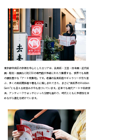
東京都中央区の京橋を中心としたエリアは、古美術・工芸・日本画・近代絵
画・彫刻・版画など約150の専門店が多岐にわたり集積する、世界でも有数
の個性豊かな「アート密集地」です。老舗の古美術店やギャラリーが立ち並
ぶ、多くの美術関係者や著名人に親しまれてきた、まさに“美術界のHidden
Gem”とも言える街並みが今も息づいています。近年でも現代アートや北欧家
具、アンティークウォッチといった分野も加わり、時代とともに多様性を深
めながら進化を続けています。