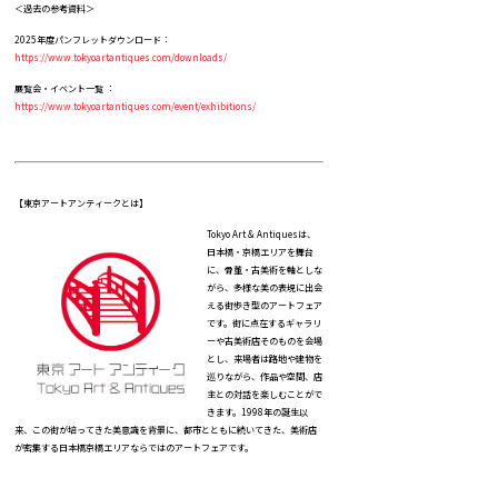
＜過去の参考資料＞
2025年度パンフレットダウンロード：
https://www.tokyoartantiques.com/downloads/
展覧会・イベント一覧 ：
https://www.tokyoartantiques.com/event/exhibitions/
【東京アートアンティークとは】
Tokyo Art & Antiquesは、
日本橋・京橋エリアを舞台
に、骨董・古美術を軸としな
がら、多様な美の表現に出会
える街歩き型のアートフェア
です。街に点在するギャラリ
ーや古美術店そのものを会場
とし、来場者は路地や建物を
巡りながら、作品や空間、店
主との対話を楽しむことがで
きます。1998年の誕生以
来、この街が培ってきた美意識を背景に、都市とともに続いてきた、美術店
が密集する日本橋京橋エリアならではのアートフェアです。