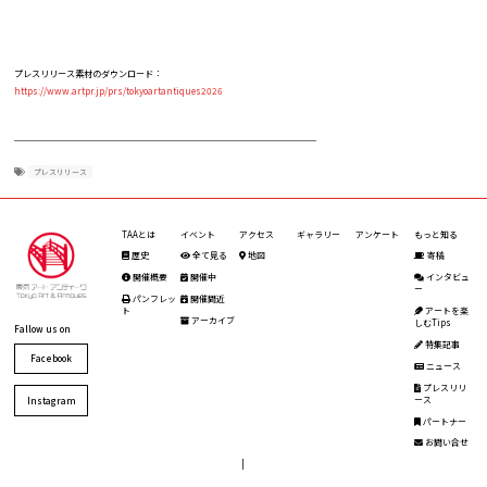
プレスリリース素材のダウンロード：
https://www.artpr.jp/prs/tokyoartantiques2026
プレスリリース
TAAとは
イベント
アクセス
ギャラリー
アンケート
もっと知る
歴史
全て見る
地図
寄稿
開催概要
開催中
インタビュ
ー
パンフレッ
開催間近
ト
アートを楽
アーカイブ
しむTips
Fallow us on
特集記事
Facebook
ニュース
プレスリリ
ース
Instagram
パートナー
お問い合せ
|