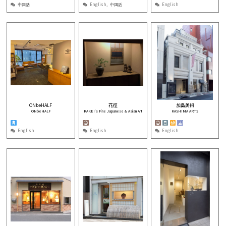
中国話
English
中国話
English
ONbeHALF
花徑
加島美術
ONbeHALF
KAKEI's Fine Japanese & Asian Art
KASHIMA ARTS
English
English
English