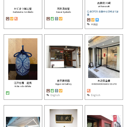
古美術 川﨑
art kawasaki
かどまつ誠心堂
河井汲古堂
夜OPEN:会期中は19時まで営
Kadomatsu Seishindo
Kawai Kyukodo
業
中国話
吉平美術店
木之庄企畫
江戸仕覆 起秀
Kippei Art Gallery
KINOSHOKIKAKU CO.LTD
Kishu edo-shifuku
English
English