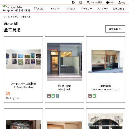
サイト内検索
LANG
Login
TAAとは
イベント
アクセス
ギャラリー
アンケート
もっと知る
ホーム
ギャラリー »
全て見る
View All
全て見る
絞り込む
アートスペース羅針盤
飯田好日堂
池内美術
Art Space Rashinban
Iidakojitsudo
IKEUCHI FINE ART CO.,LTD.
English