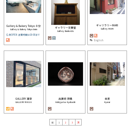
ギャリラリーMARI
Gallery & Bakery Tokyo ８分
ギャラリー文景堂
Gallery MARI
Gallery & Bakery Tokyo 8min
Gallery Bunkeido
夜OPEN:営業時間は19:00まで
English
GALLERY 凜空
古美術 京橋
去来
GALLERY RIKUU
Kobijyutsu Kyobashi
Kyorai
前
1
2
3
次