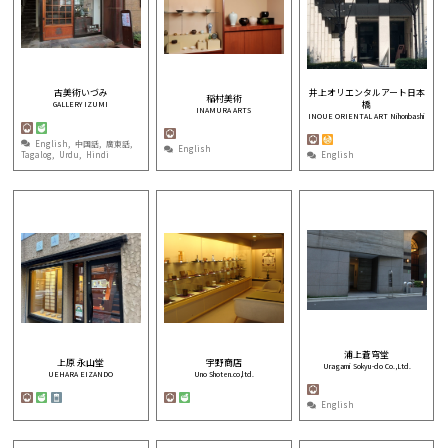
井上オリエンタルアート日本
古美術いづみ
稲村美術
橋
GALLERY IZUMI
INAMURA ARTS
INOUE ORIENTAL ART Nihonbashi
English
中国話
廣東話
English
Tagalog
Urdu
Hindi
English
浦上蒼穹堂
上原 永山堂
宇野商店
Uragami Sokyu-do Co.,Ltd.
UEHARA EIZANDO
Uno Shoten.co,ltd.
English