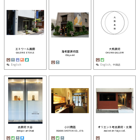
エトワール画廊
大熊美術
海老屋美術店
GALERIE ETOILE
OKUMA GALLERY
Ebiya Art
English
English
中国話
古美術 大谷
小川商店
オリエント考古美術・太陽
Antique art Otani
OGAWA SHOTEN CO., LTD.
Ancient Art Taiyo Ltd.